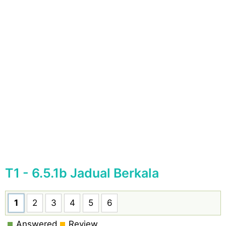
T1 - 6.5.1b Jadual Berkala
1
2
3
4
5
6
Answered
Review