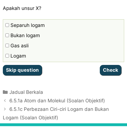
Apakah unsur X?
Separuh logam
Bukan logam
Gas asli
Logam
C
Jadual Berkala
a
P
6.5.1a Atom dan Molekul (Soalan Objektif)
t
o
6.5.1c Perbezaan Ciri-ciri Logam dan Bukan
e
s
Logam (Soalan Objektif)
g
t
o