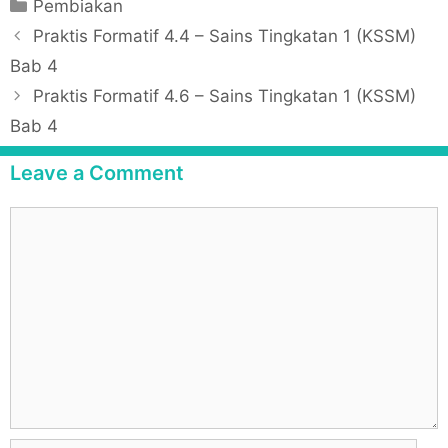
C
Pembiakan
a
P
Praktis Formatif 4.4 – Sains Tingkatan 1 (KSSM)
t
o
Bab 4
e
s
Praktis Formatif 4.6 – Sains Tingkatan 1 (KSSM)
g
t
Bab 4
o
n
r
a
Leave a Comment
i
v
e
i
C
s
g
o
a
m
t
m
i
e
o
n
n
t