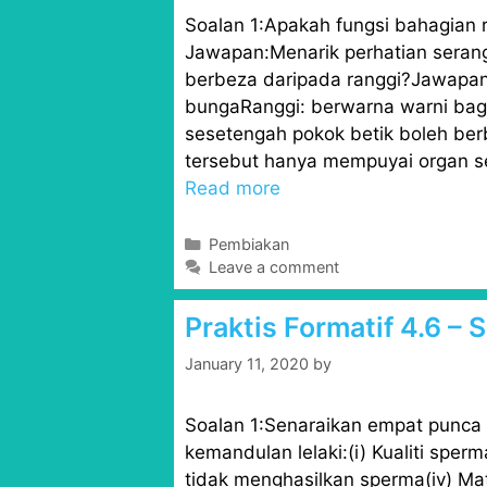
i
Soalan 1:Apakah fungsi bahagian
e
s
Jawapan:Menarik perhatian seran
berbeza daripada ranggi?Jawapan:
bungaRanggi: berwarna warni bag
sesetengah pokok betik boleh ber
tersebut hanya mempuyai organ se
Read more
C
Pembiakan
a
Leave a comment
t
e
Praktis Formatif 4.6 –
g
o
January 11, 2020
by
r
i
Soalan 1:Senaraikan empat punca
e
s
kemandulan lelaki:(i) Kualiti sperm
tidak menghasilkan sperma(iv) Ma