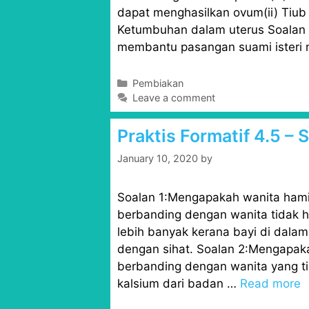
dapat menghasilkan ovum(ii) Tiub F
Ketumbuhan dalam uterus Soalan 
membantu pasangan suami isteri m
C
Pembiakan
a
Leave a comment
t
e
Praktis Formatif 4.5 –
g
o
January 10, 2020
by
r
i
Soalan 1:Mengapakah wanita hamil
e
s
berbanding dengan wanita tidak 
lebih banyak kerana bayi di dal
dengan sihat. Soalan 2:Mengapaka
berbanding dengan wanita yang t
kalsium dari badan …
Read more