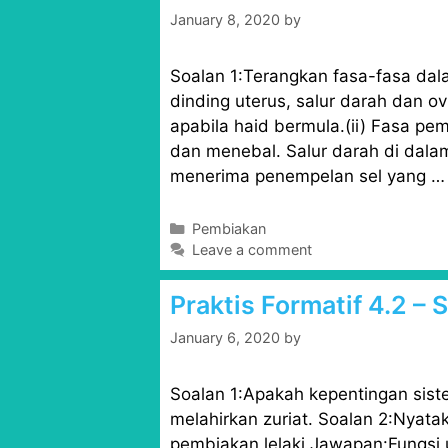
o
January 8, 2020
by
r
i
Soalan 1:Terangkan fasa-fasa dala
e
s
dinding uterus, salur darah dan o
apabila haid bermula.(ii) Fasa pem
dan menebal. Salur darah di dala
menerima penempelan sel yang 
C
Pembiakan
a
Leave a comment
t
e
Praktis Formatif 4.2 –
g
o
January 6, 2020
by
r
i
Soalan 1:Apakah kepentingan sis
e
s
melahirkan zuriat. Soalan 2:Nyata
pembiakan lelaki.Jawapan:Fungsi 