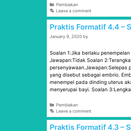
C
Pembiakan
a
Leave a comment
t
e
Praktis Formatif 4.4 –
g
o
January 9, 2020
by
r
i
Soalan 1:Jika berlaku penempelan
e
s
Jawapan:Tidak Soalan 2:Terangka
persenyawaan.Jawapan:Selepas pe
yang disebut sebagai embrio. Emb
menempel pada dinding uterus ak
menyerupai bayi. Soalan 3:Lengka
C
Pembiakan
a
Leave a comment
t
e
Praktis Formatif 4.3 –
g