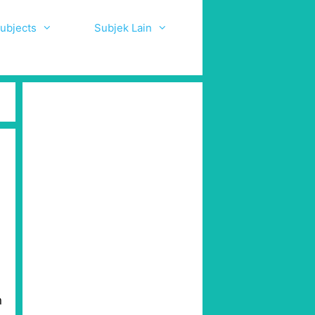
ubjects
Subjek Lain
n