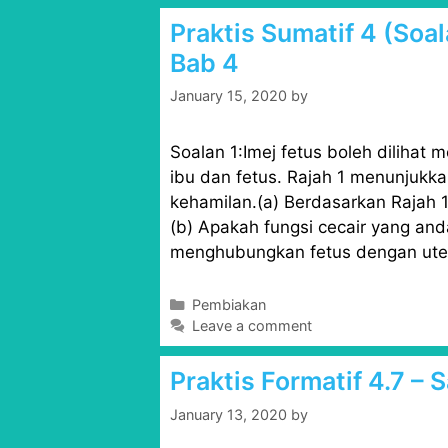
e
Praktis Sumatif 4 (Soal
g
Bab 4
o
r
January 15, 2020
by
i
e
s
Soalan 1:Imej fetus boleh dilihat 
ibu dan fetus. Rajah 1 menunjukk
kehamilan.(a) Berdasarkan Rajah 1
(b) Apakah fungsi cecair yang an
menghubungkan fetus dengan ute
C
Pembiakan
a
Leave a comment
t
e
Praktis Formatif 4.7 –
g
o
January 13, 2020
by
r