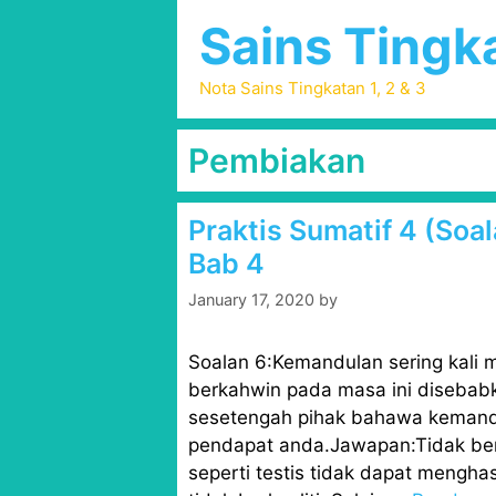
Skip
Sains Tingka
to
content
Nota Sains Tingkatan 1, 2 & 3
Pembiakan
Praktis Sumatif 4 (Soa
Bab 4
January 17, 2020
by
Soalan 6:Kemandulan sering kali
berkahwin pada masa ini disebabk
sesetengah pihak bahawa kemandu
pendapat anda.Jawapan:Tidak ben
seperti testis tidak dapat mengha