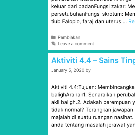
keluar dari badanFungsi zakar: 
persetubuhanFungsi skrotum: Mem
tiub Falopio, faraj dan uterus …
Re
C
Pembiakan
a
Leave a comment
t
e
Aktiviti 4.4 – Sains Ti
g
o
January 5, 2020
by
r
i
Aktiviti 4.4:Tujuan: Membincangk
e
s
balighArahan1. Senaraikan peruba
akil baligh.2. Adakah perempuan 
tidak normal? Terangkan jawapan 
majalah di suatu ruangan nasihat
anda tentang masalah jerawat y