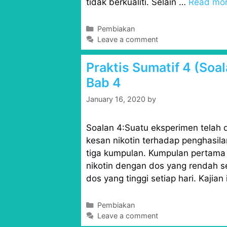
tidak berkualiti. Selain …
Read mo
C
Pembiakan
a
Leave a comment
t
e
Praktis Sumatif 4 (Soa
g
Bab 4
o
r
January 16, 2020
by
i
e
s
Soalan 4:Suatu eksperimen telah 
kesan nikotin terhadap penghasil
tiga kumpulan. Kumpulan pertama t
nikotin dengan dos yang rendah se
dos yang tinggi setiap hari. Kajian
C
Pembiakan
a
Leave a comment
t