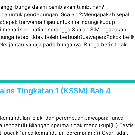
 ranggi bunga dalam pembiakan tumbuhan?
gga untuk pendebungan. Soalan 2:Mengapakah sepal
Sepal: berwarna hijau untuk melindungi kudup
i menarik perhatian serangga Soalan 3:Mengapakah
bunga tetapi tidak boleh berbuah?Jawapan:Pokok betik
ks jantan sahaja pada bunganya. Bunga betik tidak …
 Sains Tingkatan 1 (KSSM) Bab 4
 kemandulan lelaki dan perempuan.Jawapan:Punca
a rendah(ii) Bilangan sperma tidak mencukupi(iii) Testis
ti pucukPunca kemandulan perempuan:(i) Ovari tidak