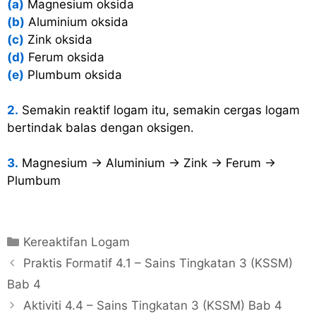
(a)
Magnesium oksida
(b)
Aluminium oksida
(c)
Zink oksida
(d)
Ferum oksida
(e)
Plumbum oksida
2.
Semakin reaktif logam itu, semakin cergas logam
bertindak balas dengan oksigen.
3.
Magnesium → Aluminium → Zink → Ferum →
Plumbum
C
Kereaktifan Logam
a
P
Praktis Formatif 4.1 – Sains Tingkatan 3 (KSSM)
t
o
Bab 4
e
s
Aktiviti 4.4 – Sains Tingkatan 3 (KSSM) Bab 4
g
t