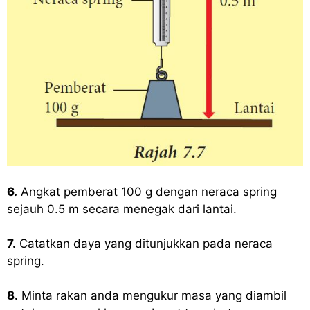
6.
Angkat pemberat 100 g dengan neraca spring
sejauh 0.5 m secara menegak dari lantai.
7.
Catatkan daya yang ditunjukkan pada neraca
spring.
8.
Minta rakan anda mengukur masa yang diambil