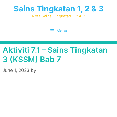
Skip
Sains Tingkatan 1, 2 & 3
to
content
Nota Sains Tingkatan 1, 2 & 3
Menu
Aktiviti 7.1 – Sains Tingkatan
3 (KSSM) Bab 7
June 1, 2023
by