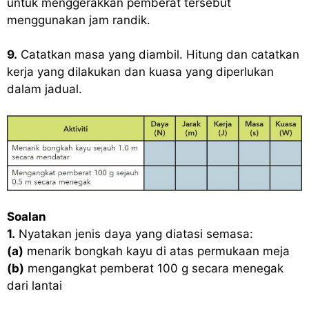
untuk menggerakkan pemberat tersebut
menggunakan jam randik.
9.
Catatkan masa yang diambil. Hitung dan catatkan
kerja yang dilakukan dan kuasa yang diperlukan
dalam jadual.
Soalan
1.
Nyatakan jenis daya yang diatasi semasa:
(a)
menarik bongkah kayu di atas permukaan meja
(b)
mengangkat pemberat 100 g secara menegak
dari lantai