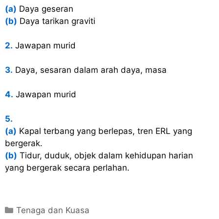
(a)
Daya geseran
(b)
Daya tarikan graviti
2.
Jawapan murid
3.
Daya, sesaran dalam arah daya, masa
4.
Jawapan murid
5.
(a)
Kapal terbang yang berlepas, tren ERL yang
bergerak.
(b)
Tidur, duduk, objek dalam kehidupan harian
yang bergerak secara perlahan.
C
Tenaga dan Kuasa