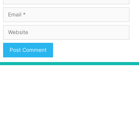
a
m
E
e
m
a
W
i
e
l
b
s
i
t
e