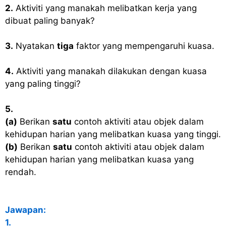
2.
Aktiviti yang manakah melibatkan kerja yang
dibuat paling banyak?
3.
Nyatakan
tiga
faktor yang mempengaruhi kuasa.
4.
Aktiviti yang manakah dilakukan dengan kuasa
yang paling tinggi?
5.
(a)
Berikan
satu
contoh aktiviti atau objek dalam
kehidupan harian yang melibatkan kuasa yang tinggi.
(b)
Berikan
satu
contoh aktiviti atau objek dalam
kehidupan harian yang melibatkan kuasa yang
rendah.
Jawapan:
1.