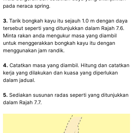
pada neraca spring.
3.
Tarik bongkah kayu itu sejauh 1.0 m dengan daya
tersebut seperti yang ditunjukkan dalam Rajah 7.6.
Minta rakan anda mengukur masa yang diambil
untuk menggerakkan bongkah kayu itu dengan
menggunakan jam randik.
4.
Catatkan masa yang diambil. Hitung dan catatkan
kerja yang dilakukan dan kuasa yang diperlukan
dalam jadual.
5.
Sediakan susunan radas seperti yang ditunjukkan
dalam Rajah 7.7.