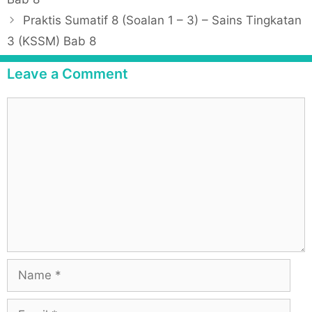
e
s
Praktis Sumatif 8 (Soalan 1 – 3) – Sains Tingkatan
g
t
3 (KSSM) Bab 8
o
n
r
a
Leave a Comment
i
v
e
i
C
s
g
o
a
m
t
m
i
e
o
n
n
t
N
a
m
E