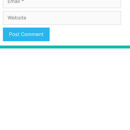
e
m
a
W
i
e
l
b
s
i
t
e