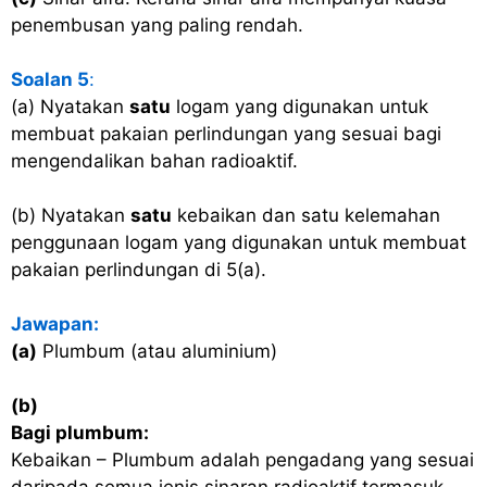
penembusan yang paling rendah.
Soalan 5
:
(a) Nyatakan
satu
logam yang digunakan untuk
membuat pakaian perlindungan yang sesuai bagi
mengendalikan bahan radioaktif.
(b) Nyatakan
satu
kebaikan dan satu kelemahan
penggunaan logam yang digunakan untuk membuat
pakaian perlindungan di 5(a).
Jawapan:
(a)
Plumbum (atau aluminium)
(b)
Bagi plumbum:
Kebaikan – Plumbum adalah pengadang yang sesuai
daripada semua jenis sinaran radioaktif termasuk