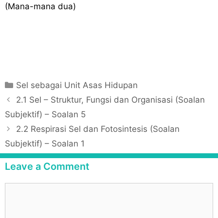
(Mana-mana dua)
C
Sel sebagai Unit Asas Hidupan
a
P
2.1 Sel – Struktur, Fungsi dan Organisasi (Soalan
t
o
Subjektif) – Soalan 5
e
s
2.2 Respirasi Sel dan Fotosintesis (Soalan
g
t
Subjektif) – Soalan 1
o
n
r
a
Leave a Comment
i
v
e
i
C
s
g
o
a
m