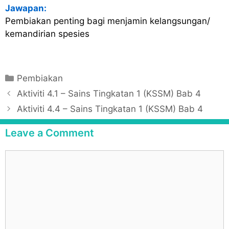
Jawapan:
Pembiakan penting bagi menjamin kelangsungan/
kemandirian spesies
C
Pembiakan
a
P
Aktiviti 4.1 – Sains Tingkatan 1 (KSSM) Bab 4
t
o
Aktiviti 4.4 – Sains Tingkatan 1 (KSSM) Bab 4
e
s
g
t
Leave a Comment
o
n
r
a
C
i
v
o
e
i
m
s
g
m
a
e
t
n