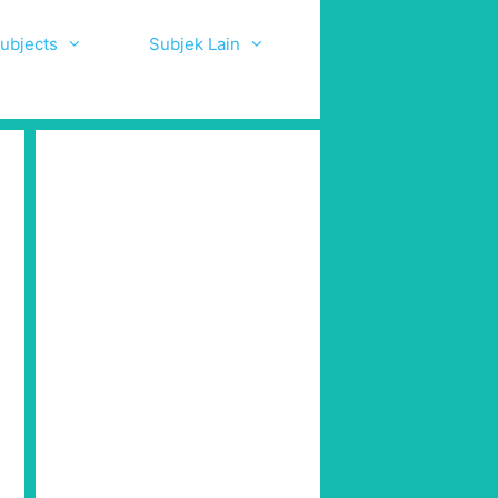
ubjects
Subjek Lain