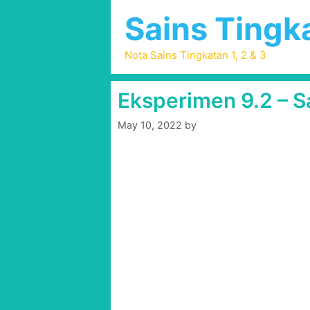
Skip
Sains Tingka
to
content
Nota Sains Tingkatan 1, 2 & 3
Eksperimen 9.2 – S
May 10, 2022
by