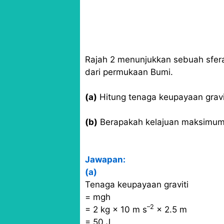
Rajah 2 menunjukkan sebuah sfera 
dari permukaan Bumi.
(a)
Hitung tenaga keupayaan gravit
(b)
Berapakah kelajuan maksimum b
Jawapan:
(a)
Tenaga keupayaan graviti
= mgh
–2
= 2 kg × 10 m s
× 2.5 m
= 50 J