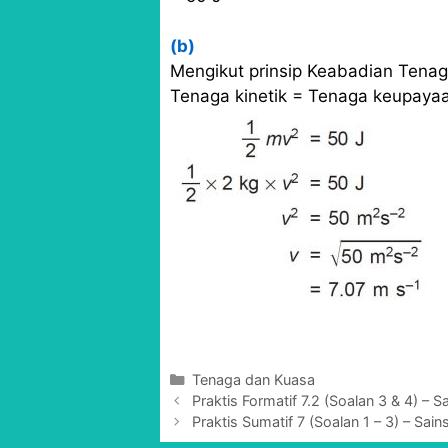
(b)
Mengikut prinsip Keabadian Tenag
Tenaga kinetik = Tenaga keupayaan
C
Tenaga dan Kuasa
P
a
Praktis Formatif 7.2 (Soalan 3 & 4) – 
o
t
Praktis Sumatif 7 (Soalan 1 – 3) – Sai
s
e