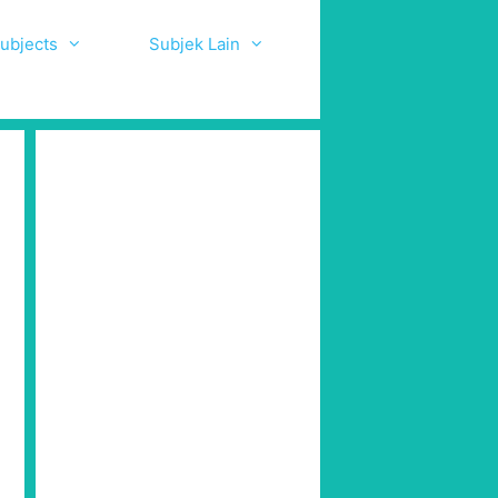
ubjects
Subjek Lain