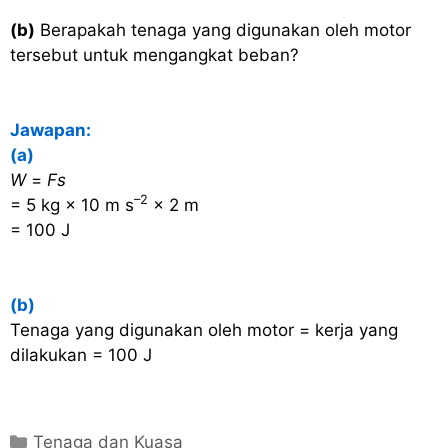
(b)
Berapakah tenaga yang digunakan oleh motor
tersebut untuk mengangkat beban?
Jawapan:
(a)
W
=
Fs
–2
= 5 kg × 10 m s
× 2 m
= 100 J
(b)
Tenaga yang digunakan oleh motor = kerja yang
dilakukan = 100 J
C
Tenaga dan Kuasa