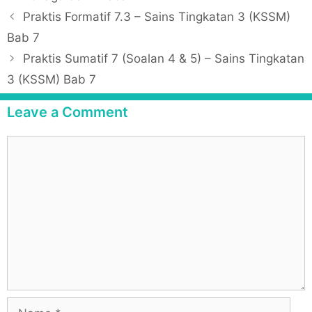
a
P
Praktis Formatif 7.3 – Sains Tingkatan 3 (KSSM)
t
o
Bab 7
e
s
Praktis Sumatif 7 (Soalan 4 & 5) – Sains Tingkatan
g
t
3 (KSSM) Bab 7
o
n
r
a
Leave a Comment
i
v
e
i
C
s
g
o
a
m
t
m
i
e
o
n
n
t
N