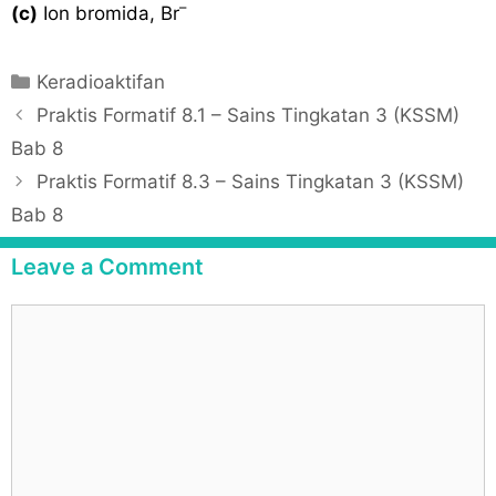
–
(c)
Ion bromida, Br
C
Keradioaktifan
a
P
Praktis Formatif 8.1 – Sains Tingkatan 3 (KSSM)
t
o
Bab 8
e
s
Praktis Formatif 8.3 – Sains Tingkatan 3 (KSSM)
g
t
Bab 8
o
n
r
a
Leave a Comment
i
v
e
i
C
s
g
o
a
m
t
m
i
e
o
n
n
t