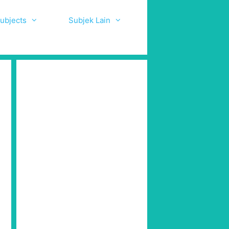
ubjects
Subjek Lain