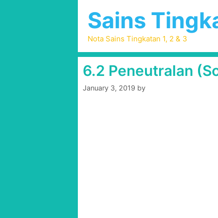
Skip
Sains Tingka
to
content
Nota Sains Tingkatan 1, 2 & 3
6.2 Peneutralan (So
January 3, 2019
by