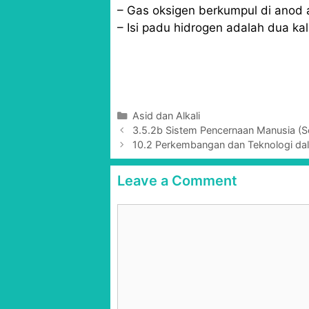
– Gas oksigen berkumpul di anod at
– Isi padu hidrogen adalah dua kal
C
Asid dan Alkali
P
a
3.5.2b Sistem Pencernaan Manusia (So
o
t
10.2 Perkembangan dan Teknologi dal
s
e
t
g
Leave a Comment
n
o
a
r
C
v
i
o
i
e
g
m
s
a
m
t
e
i
n
o